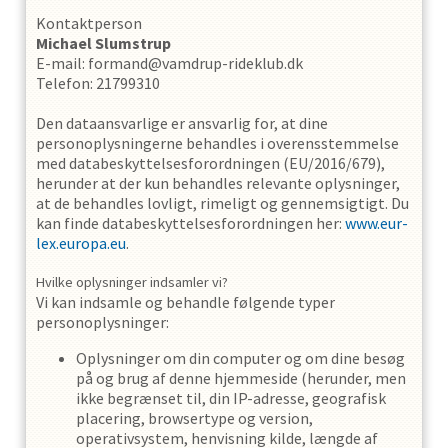
Kontaktperson
Michael
Slumstrup
E-mail
:
formand@vamdrup-rideklub.dk
Telefon
:
21799310
Den dataansvarlige er ansvarlig for, at dine
personoplysningerne behandles i overensstemmelse
med databeskyttelsesforordningen (EU/2016/679),
herunder at der kun behandles relevante oplysninger,
at de behandles lovligt, rimeligt og gennemsigtigt. Du
kan finde databeskyttelsesforordningen her:
www.eur-
lex.europa.eu
.
Hvilke oplysninger indsamler vi?
Vi kan indsamle og behandle følgende typer
personoplysninger:
Oplysninger om din computer og om dine besøg
på og brug af denne hjemmeside (herunder, men
ikke begrænset til, din IP-adresse, geografisk
placering, browsertype og version,
operativsystem, henvisning kilde, længde af