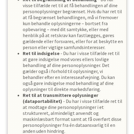
visse tilfælde ret til at få behandlingen af dine
personoplysninger begrænset. Hvis du har ret til
at få begrænset behandlingen, må vi fremover
kun behandle oplysningerne – bortset fra
opbevaring – med dit samtykke, eller med
henblik på at retskrav kan fastlægges, gøres
gældende eller forsvares, eller for at beskytte en
person eller vigtige samfundsinteresser.
Ret til indsigelse
- Du har i visse tilfælde ret til
at gøre indsigelse mod vores ellers lovlige
behandling af dine personoplysninger. Det
gælder også i forhold til oplysninger, vi
behandler efter en interesseafvejning. Du kan
også gøre indsigelse mod behandling af dine
oplysninger til direkte markedsføring.
Ret til at transmittere oplysninger
(dataportabilitet)
- Du har i visse tilfælde ret til
at modtage dine personoplysninger i et
struktureret, almindeligt anvendt og
maskinlæsbart format samt at få overført disse
personoplysninger fra én dataansvarlig til en
anden uden hindring.