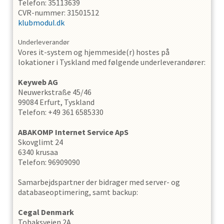
Telefon: 35113639
CVR-nummer: 31501512
klubmodul.dk
Underleverandør
Vores it-system og hjemmeside(r) hostes på
lokationer i Tyskland med følgende underleverandører:
Keyweb AG
Neuwerkstraße 45/46
99084 Erfurt, Tyskland
Telefon: +49 361 6585330
ABAKOMP Internet Service ApS
Skovglimt 24
6340 krusaa
Telefon: 96909090
Samarbejdspartner der bidrager med server- og
databaseoptimering, samt backup:
Cegal Denmark
Tobaksvejen 2A