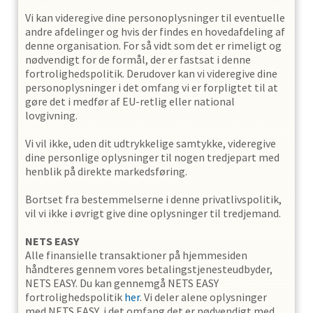
Vi kan videregive dine personoplysninger til eventuelle
andre afdelinger og hvis der findes en hovedafdeling af
denne organisation. For så vidt som det er rimeligt og
nødvendigt for de formål, der er fastsat i denne
fortrolighedspolitik. Derudover kan vi videregive dine
personoplysninger i det omfang vi er forpligtet til at
gøre det i medfør af EU-retlig eller national
lovgivning.
Vi vil ikke, uden dit udtrykkelige samtykke, videregive
dine personlige oplysninger til nogen tredjepart med
henblik på direkte markedsføring.
Bortset fra bestemmelserne i denne privatlivspolitik,
vil vi ikke i øvrigt give dine oplysninger til tredjemand.
NETS EASY
Alle finansielle transaktioner på hjemmesiden
håndteres gennem vores betalingstjenesteudbyder,
NETS EASY. Du kan gennemgå NETS EASY
fortrolighedspolitik
her
. Vi deler alene oplysninger
med NETS EASY, i det omfang det er nødvendigt med