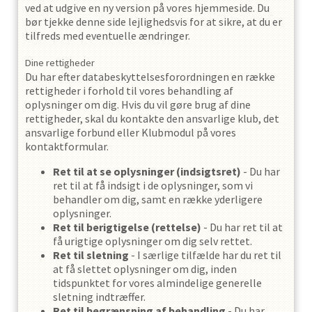
ved at udgive en ny version på vores hjemmeside. Du
bør tjekke denne side lejlighedsvis for at sikre, at du er
tilfreds med eventuelle ændringer.
Dine rettigheder
Du har efter databeskyttelsesforordningen en række
rettigheder i forhold til vores behandling af
oplysninger om dig. Hvis du vil gøre brug af dine
rettigheder, skal du kontakte den ansvarlige klub, det
ansvarlige forbund eller Klubmodul på vores
kontaktformular.
Ret til at se oplysninger (indsigtsret)
- Du har
ret til at få indsigt i de oplysninger, som vi
behandler om dig, samt en række yderligere
oplysninger.
Ret til berigtigelse (rettelse)
- Du har ret til at
få urigtige oplysninger om dig selv rettet.
Ret til sletning
- I særlige tilfælde har du ret til
at få slettet oplysninger om dig, inden
tidspunktet for vores almindelige generelle
sletning indtræffer.
Ret til begrænsning af behandling
- Du har