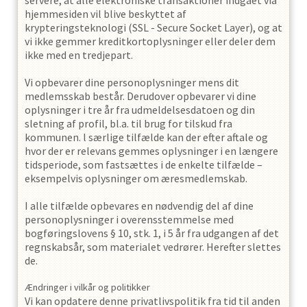
servere, at alle elektroniske transaktioner indgået via
hjemmesiden vil blive beskyttet af
krypteringsteknologi (SSL - Secure Socket Layer), og at
vi ikke gemmer kreditkortoplysninger eller deler dem
ikke med en tredjepart.
Vi opbevarer dine personoplysninger mens dit
medlemsskab består. Derudover opbevarer vi dine
oplysninger i
tre
år fra udmeldelsesdatoen og din
sletning af profil, bl.a. til brug for tilskud fra
kommunen. l særlige tilfælde kan der efter aftale og
hvor der er relevans gemmes oplysninger i en længere
tidsperiode, som fastsættes i de enkelte tilfælde –
eksempelvis oplysninger om æresmedlemskab.
I alle tilfælde opbevares en nødvendig del af dine
personoplysninger i overensstemmelse med
bogføringslovens § 10, stk. 1, i 5 år fra udgangen af det
regnskabsår, som materialet vedrører. Herefter slettes
de.
Ændringer i vilkår og politikker
Vi kan opdatere denne privatlivspolitik fra tid til anden